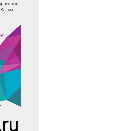
 красивых
о Ваших
ru