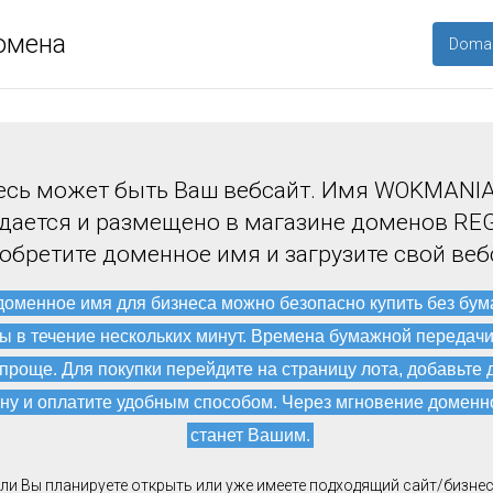
омена
Domai
есь может быть Ваш вебсайт. Имя WOKMANI
дается и размещено в магазине доменов REG
обретите доменное имя и загрузите свой веб
доменное имя для бизнеса можно безопасно купить без бу
ы в течение нескольких минут. Времена бумажной передач
 проще. Для покупки перейдите на страницу лота, добавьте 
ну и оплатите удобным способом. Через мгновение доменн
станет Вашим.
ли Вы планируете открыть или уже имеете подходящий сайт/бизнес