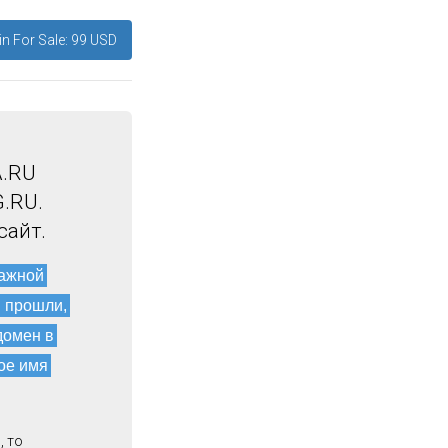
n For Sale: 99 USD
A.RU
.RU.
сайт.
мажной
и прошли,
домен в
ое имя
, то