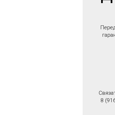
Перед
гара
Связа
8 (91