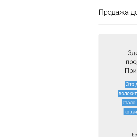
Продажа д
Зд
про
При
Это 
волокит
стало
корзи
Ес