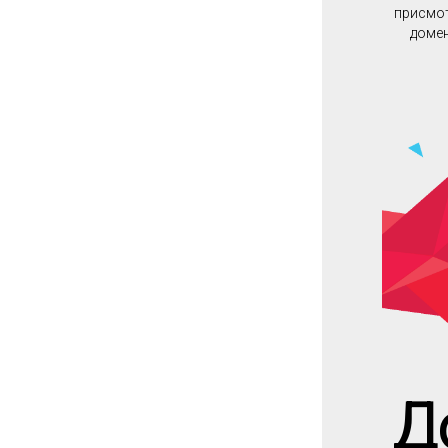
присмот
домен
Д