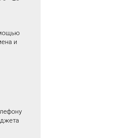
омощью
мена и
елефону
иджета